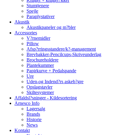
Knager + knager?kker
Stumtjenere
Spejle
Paraplystativer
Akustik
Akustikpaneler og m?bler
Accessories
V?rnemidler
Pillow
Afsp?rringsstandere/k?-management
Brevbakker-Pencilcups-Skriveunderlag
Brochureholdere
Plantekummer
Papirkurve + Pedalspande
Ure
Uden-og Indend?rs askeb?gre
Opslagstavler
Skiltesystemer
Affaldsl?sninger - Kildesortering
Arnesco Info
Lagersalg
Brands
Historie
News
Kontakt