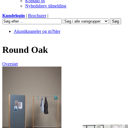
Kontakt os
Nyhedsbrev tilmelding
Kundelogin
|
Brochurer
|
Akustikpaneler og m?bler
Round Oak
Oversigt