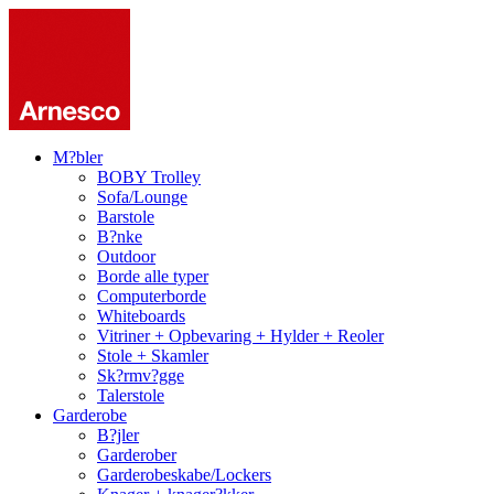
M?bler
BOBY Trolley
Sofa/Lounge
Barstole
B?nke
Outdoor
Borde alle typer
Computerborde
Whiteboards
Vitriner + Opbevaring + Hylder + Reoler
Stole + Skamler
Sk?rmv?gge
Talerstole
Garderobe
B?jler
Garderober
Garderobeskabe/Lockers