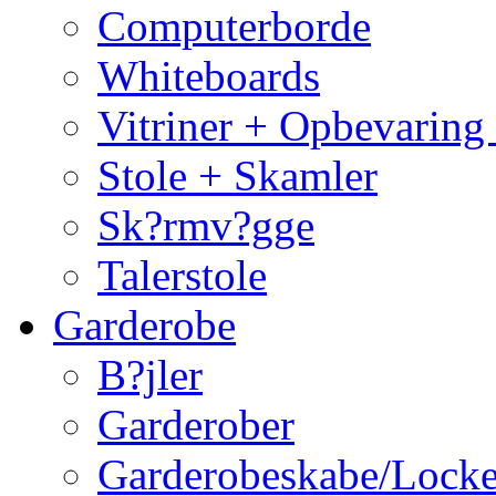
Computerborde
Whiteboards
Vitriner + Opbevaring
Stole + Skamler
Sk?rmv?gge
Talerstole
Garderobe
B?jler
Garderober
Garderobeskabe/Locke