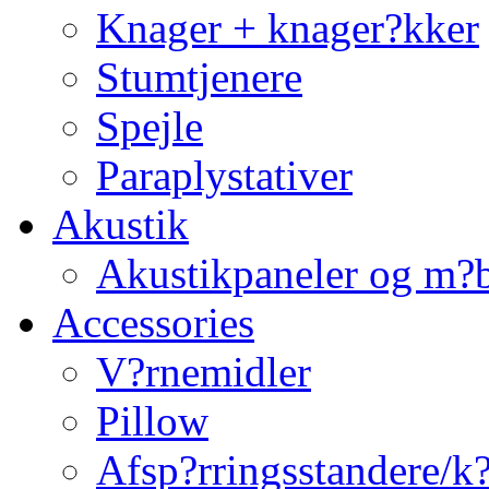
Knager + knager?kker
Stumtjenere
Spejle
Paraplystativer
Akustik
Akustikpaneler og m?b
Accessories
V?rnemidler
Pillow
Afsp?rringsstandere/