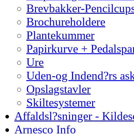
Brevbakker-Pencilcup
Brochureholdere
Plantekummer
Papirkurve + Pedalspa
Ure
Uden-og Indend?rs as
Opslagstavler
Skiltesystemer
Affaldsl?sninger - Kildes
Arnesco Info