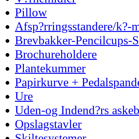
Pillow
Afsp?rringsstandere/k?
Brevbakker-Pencilcups-S
Brochureholdere
Plantekummer
Papirkurve + Pedalspand
Ure
Uden-og Indend?rs askeb
Opslagstavler
Skiltesystemer