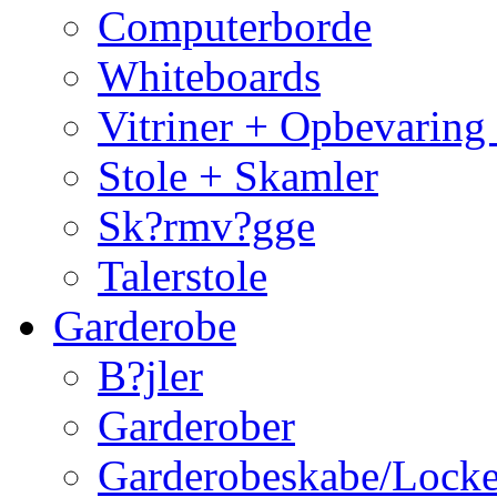
Computerborde
Whiteboards
Vitriner + Opbevaring
Stole + Skamler
Sk?rmv?gge
Talerstole
Garderobe
B?jler
Garderober
Garderobeskabe/Locke