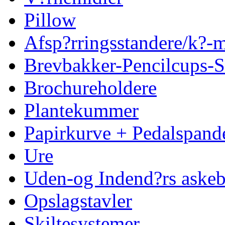
Pillow
Afsp?rringsstandere/k?
Brevbakker-Pencilcups-S
Brochureholdere
Plantekummer
Papirkurve + Pedalspand
Ure
Uden-og Indend?rs askeb
Opslagstavler
Skiltesystemer