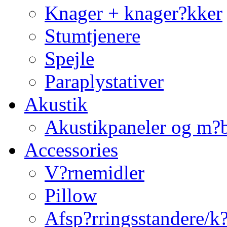
Knager + knager?kker
Stumtjenere
Spejle
Paraplystativer
Akustik
Akustikpaneler og m?b
Accessories
V?rnemidler
Pillow
Afsp?rringsstandere/