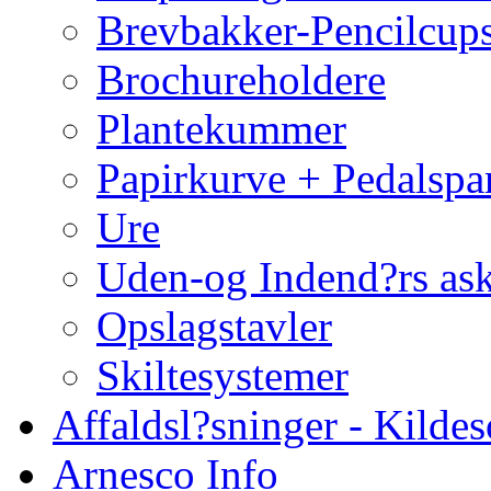
Brevbakker-Pencilcup
Brochureholdere
Plantekummer
Papirkurve + Pedalspa
Ure
Uden-og Indend?rs as
Opslagstavler
Skiltesystemer
Affaldsl?sninger - Kildes
Arnesco Info