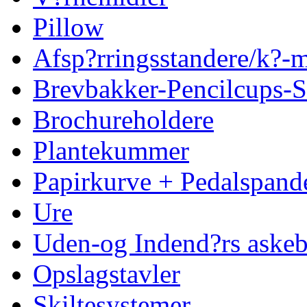
Pillow
Afsp?rringsstandere/k?
Brevbakker-Pencilcups-S
Brochureholdere
Plantekummer
Papirkurve + Pedalspand
Ure
Uden-og Indend?rs askeb
Opslagstavler
Skiltesystemer