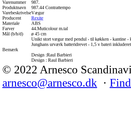
Varenummer
987.
Produktnavn
987.44 Contrattempo
Varebeskrivelse
Vægur
Producent
Rexite
Materiale
ABS
Farver
44.Muticolour m.tal
Mål (b/h/d)
ø 45 cm
Unikt stort vægur med pendul - til køkken - kantine - ko
Junghans urværk batteridrevet - 1,5 v bateri inkluderet
Bemærk
Design :Raul Barbieri
Design : Raul Barbieri
© 2022 Arnesco Scandinavia
arnesco@arnesco.dk
·
Find