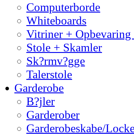
Computerborde
Whiteboards
Vitriner + Opbevaring
Stole + Skamler
Sk?rmv?gge
Talerstole
Garderobe
B?jler
Garderober
Garderobeskabe/Locke