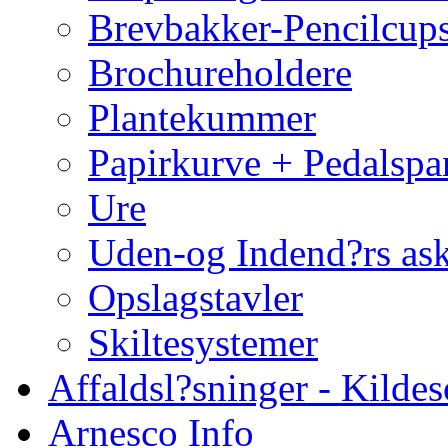
Brevbakker-Pencilcup
Brochureholdere
Plantekummer
Papirkurve + Pedalspa
Ure
Uden-og Indend?rs as
Opslagstavler
Skiltesystemer
Affaldsl?sninger - Kildes
Arnesco Info