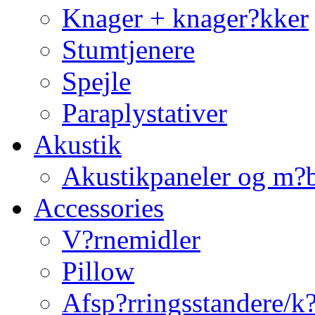
Knager + knager?kker
Stumtjenere
Spejle
Paraplystativer
Akustik
Akustikpaneler og m?b
Accessories
V?rnemidler
Pillow
Afsp?rringsstandere/