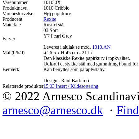
Varenummer
1010.0X
Produktnavn
1010.Cribbio
Varebeskrivelse
Høj papirkurv
Producent
Rexite
Materiale
Rustfri stål
03 Sort
Y7 Pearl Grey
Farver
Leveres i alulak se mod.
1010.AN
Mål (b/h/d)
ø 26,5 x H 45 cm - 21 ltr
Den klassiske Rexite papirkurv i topkvalitet.
Udført i et stykke stål med gummiring i bund for 
Bemærk
Kan benyttes som paraplystativ.
Design : Raul Barbireri
Relaterede produkter
15.03 Insert / Kildesortering
© 2022 Arnesco Scandinavia
arnesco@arnesco.dk
·
Find