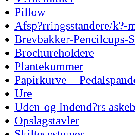
Pillow
Afsp?rringsstandere/k?
Brevbakker-Pencilcups-S
Brochureholdere
Plantekummer
Papirkurve + Pedalspand
Ure
Uden-og Indend?rs askeb
Opslagstavler
Skiltesystemer