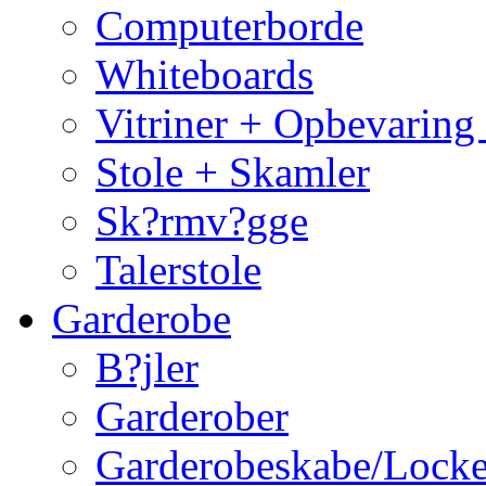
Computerborde
Whiteboards
Vitriner + Opbevaring
Stole + Skamler
Sk?rmv?gge
Talerstole
Garderobe
B?jler
Garderober
Garderobeskabe/Locke