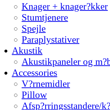
Knager + knager?kker
Stumtjenere
Spejle
Paraplystativer
Akustik
Akustikpaneler og m?b
Accessories
V?rnemidler
Pillow
Afsp?rringsstandere/