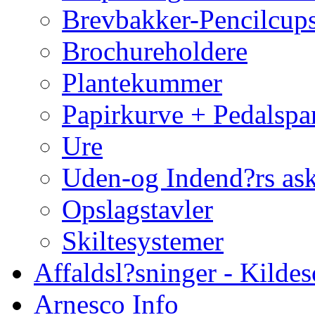
Brevbakker-Pencilcup
Brochureholdere
Plantekummer
Papirkurve + Pedalspa
Ure
Uden-og Indend?rs as
Opslagstavler
Skiltesystemer
Affaldsl?sninger - Kildes
Arnesco Info