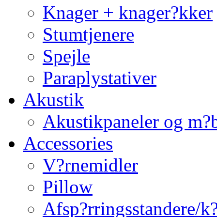
Knager + knager?kker
Stumtjenere
Spejle
Paraplystativer
Akustik
Akustikpaneler og m?b
Accessories
V?rnemidler
Pillow
Afsp?rringsstandere/