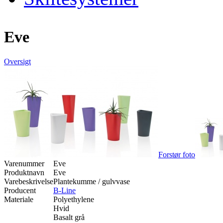
Eve
Oversigt
Forstør foto
Varenummer
Eve
Produktnavn
Eve
Varebeskrivelse
Plantekumme / gulvvase
Producent
B-Line
Materiale
Polyethylene
Hvid
Basalt grå