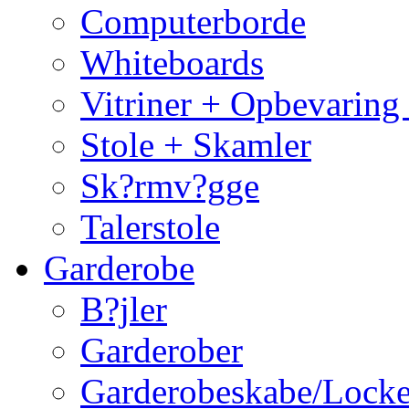
Computerborde
Whiteboards
Vitriner + Opbevaring
Stole + Skamler
Sk?rmv?gge
Talerstole
Garderobe
B?jler
Garderober
Garderobeskabe/Locke