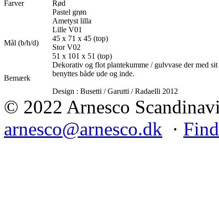
Farver
Rød
Pastel grøn
Ametyst lilla
Lille V01
45 x 71 x 45 (top)
Mål (b/h/d)
Stor V02
51 x 101 x 51 (top)
Dekorativ og flot plantekumme / gulvvase der med sit r
benyttes både ude og inde.
Bemærk
Design : Busetti / Garutti / Radaelli 2012
© 2022 Arnesco Scandinavia
arnesco@arnesco.dk
·
Find