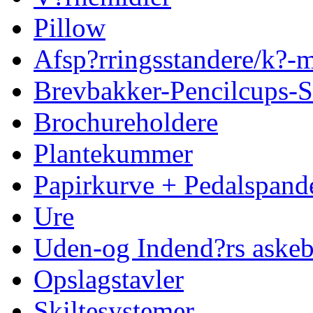
Pillow
Afsp?rringsstandere/k?
Brevbakker-Pencilcups-S
Brochureholdere
Plantekummer
Papirkurve + Pedalspand
Ure
Uden-og Indend?rs askeb
Opslagstavler
Skiltesystemer