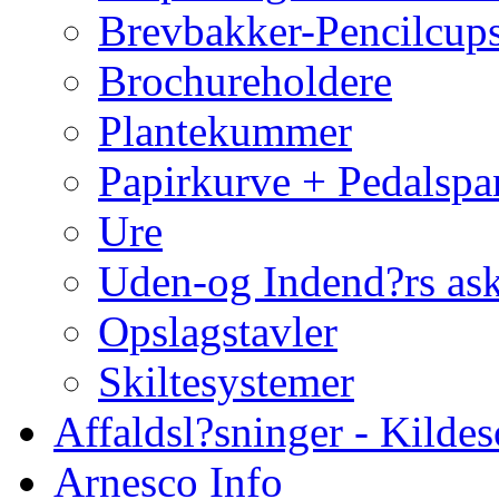
Brevbakker-Pencilcup
Brochureholdere
Plantekummer
Papirkurve + Pedalspa
Ure
Uden-og Indend?rs as
Opslagstavler
Skiltesystemer
Affaldsl?sninger - Kildes
Arnesco Info