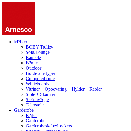
M?bler
BOBY Trolley
Sofa/Lounge
Barstole
B?nke
Outdoor
Borde alle typer
Computerborde
Whiteboards
Vitriner + Opbevaring + Hylder + Reoler
Stole + Skamler
Sk?rmv?gge
Talerstole
Garderobe
B?jler
Garderober
Garderobeskabe/Lockers