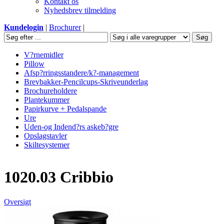
Kontakt os
Nyhedsbrev tilmelding
Kundelogin
|
Brochurer
|
V?rnemidler
Pillow
Afsp?rringsstandere/k?-management
Brevbakker-Pencilcups-Skriveunderlag
Brochureholdere
Plantekummer
Papirkurve + Pedalspande
Ure
Uden-og Indend?rs askeb?gre
Opslagstavler
Skiltesystemer
1020.03 Cribbio
Oversigt