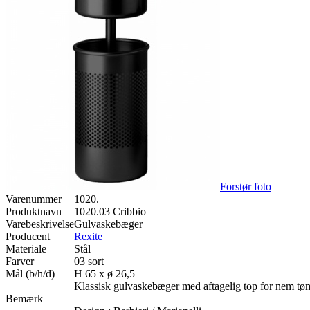
Forstør foto
Varenummer
1020.
Produktnavn
1020.03 Cribbio
Varebeskrivelse
Gulvaskebæger
Producent
Rexite
Materiale
Stål
Farver
03 sort
Mål (b/h/d)
H 65 x ø 26,5
Klassisk gulvaskebæger med aftagelig top for nem tø
Bemærk