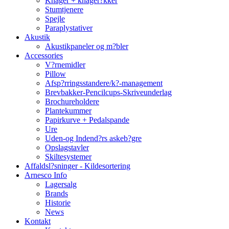
Knager + knager?kker
Stumtjenere
Spejle
Paraplystativer
Akustik
Akustikpaneler og m?bler
Accessories
V?rnemidler
Pillow
Afsp?rringsstandere/k?-management
Brevbakker-Pencilcups-Skriveunderlag
Brochureholdere
Plantekummer
Papirkurve + Pedalspande
Ure
Uden-og Indend?rs askeb?gre
Opslagstavler
Skiltesystemer
Affaldsl?sninger - Kildesortering
Arnesco Info
Lagersalg
Brands
Historie
News
Kontakt