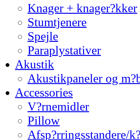
Knager + knager?kker
Stumtjenere
Spejle
Paraplystativer
Akustik
Akustikpaneler og m?b
Accessories
V?rnemidler
Pillow
Afsp?rringsstandere/