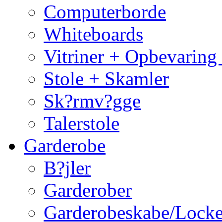
Computerborde
Whiteboards
Vitriner + Opbevaring
Stole + Skamler
Sk?rmv?gge
Talerstole
Garderobe
B?jler
Garderober
Garderobeskabe/Locke