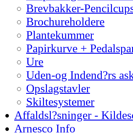
Brevbakker-Pencilcup
Brochureholdere
Plantekummer
Papirkurve + Pedalspa
Ure
Uden-og Indend?rs as
Opslagstavler
Skiltesystemer
Affaldsl?sninger - Kildes
Arnesco Info