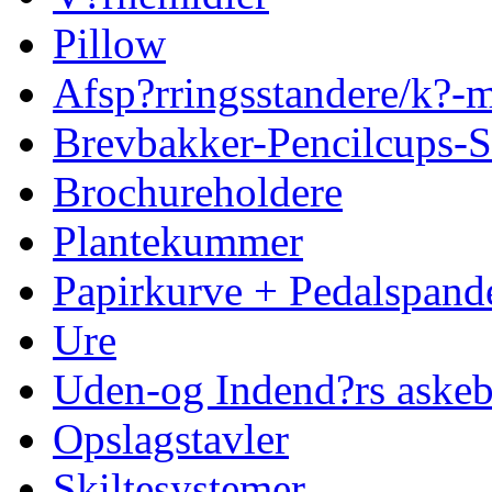
Pillow
Afsp?rringsstandere/k?
Brevbakker-Pencilcups-S
Brochureholdere
Plantekummer
Papirkurve + Pedalspand
Ure
Uden-og Indend?rs askeb
Opslagstavler
Skiltesystemer