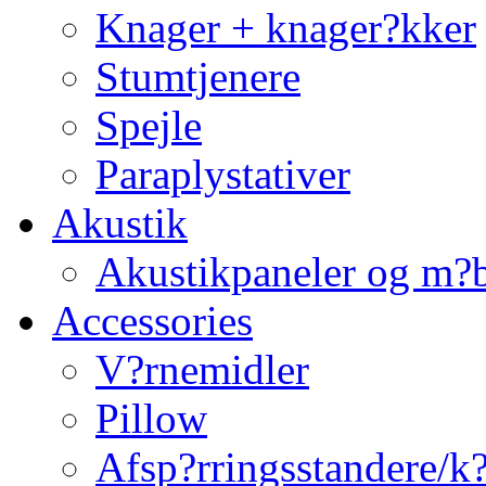
Knager + knager?kker
Stumtjenere
Spejle
Paraplystativer
Akustik
Akustikpaneler og m?b
Accessories
V?rnemidler
Pillow
Afsp?rringsstandere/