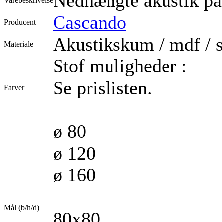
Nedhængte akustik p
Varebeskrivelse
Cascando
Producent
Akustikskum / mdf / 
Materiale
Stof muligheder :
Se prislisten.
Farver
ø 80
ø 120
ø 160
Mål (b/h/d)
80x80