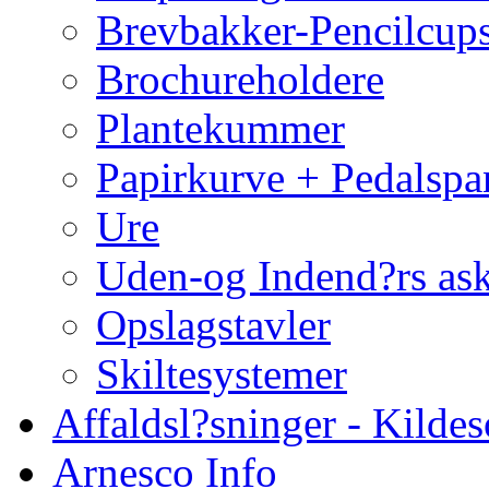
Brevbakker-Pencilcup
Brochureholdere
Plantekummer
Papirkurve + Pedalspa
Ure
Uden-og Indend?rs as
Opslagstavler
Skiltesystemer
Affaldsl?sninger - Kildes
Arnesco Info