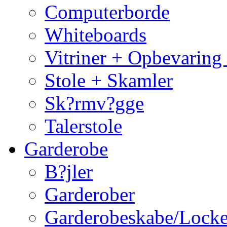
Computerborde
Whiteboards
Vitriner + Opbevaring
Stole + Skamler
Sk?rmv?gge
Talerstole
Garderobe
B?jler
Garderober
Garderobeskabe/Locke