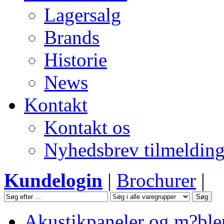
Lagersalg
Brands
Historie
News
Kontakt
Kontakt os
Nyhedsbrev tilmeldin
Kundelogin
|
Brochurer
|
Akustikpaneler og m?ble