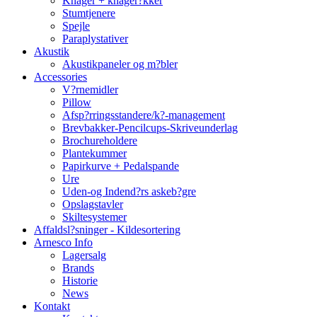
Knager + knager?kker
Stumtjenere
Spejle
Paraplystativer
Akustik
Akustikpaneler og m?bler
Accessories
V?rnemidler
Pillow
Afsp?rringsstandere/k?-management
Brevbakker-Pencilcups-Skriveunderlag
Brochureholdere
Plantekummer
Papirkurve + Pedalspande
Ure
Uden-og Indend?rs askeb?gre
Opslagstavler
Skiltesystemer
Affaldsl?sninger - Kildesortering
Arnesco Info
Lagersalg
Brands
Historie
News
Kontakt