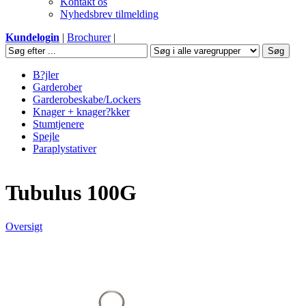
Kontakt os
Nyhedsbrev tilmelding
Kundelogin
|
Brochurer
|
B?jler
Garderober
Garderobeskabe/Lockers
Knager + knager?kker
Stumtjenere
Spejle
Paraplystativer
Tubulus 100G
Oversigt