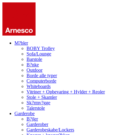
M?bler
BOBY Trolley
Sofa/Lounge
Barstole
B?nke
Outdoor
Borde alle typer
Computerborde
Whiteboards
Vitriner + Opbevaring + Hylder + Reoler
Stole + Skamler
Sk?rmv?gge
Talerstole
Garderobe
B?jler
Garderober
Garderobeskabe/Lockers