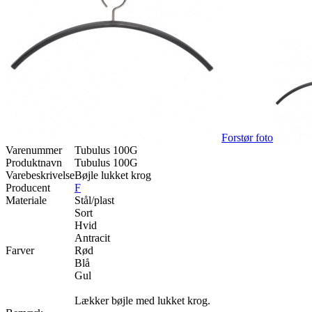
Forstør foto
Varenummer
Tubulus 100G
Produktnavn
Tubulus 100G
Varebeskrivelse
Bøjle lukket krog
Producent
F
Materiale
Stål/plast
Sort
Hvid
Antracit
Farver
Rød
Blå
Gul
Lækker bøjle med lukket krog.