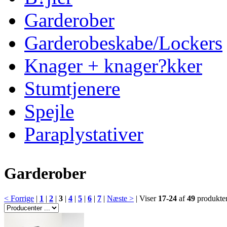
Garderober
Garderobeskabe/Lockers
Knager + knager?kker
Stumtjenere
Spejle
Paraplystativer
Garderober
< Forrige
|
1
|
2
|
3
|
4
|
5
|
6
|
7
|
Næste >
|
Viser
17-24
af
49
produkte