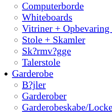
Computerborde
Whiteboards
Vitriner + Opbevaring
Stole + Skamler
Sk?rmv?gge
Talerstole
Garderobe
B?jler
Garderober
Garderobeskabe/Locke