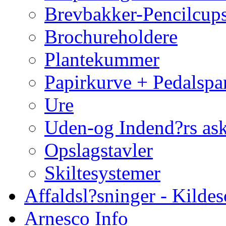
Brevbakker-Pencilcup
Brochureholdere
Plantekummer
Papirkurve + Pedalspa
Ure
Uden-og Indend?rs as
Opslagstavler
Skiltesystemer
Affaldsl?sninger - Kildes
Arnesco Info