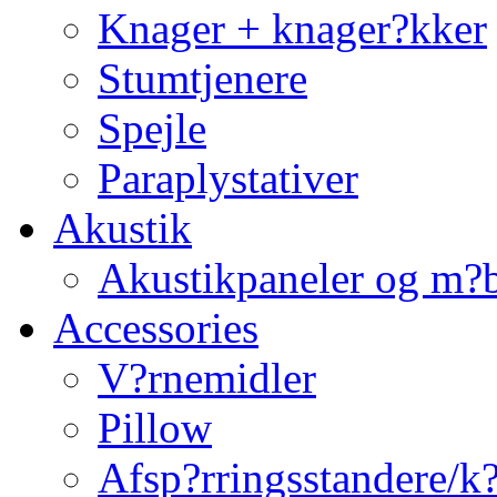
Knager + knager?kker
Stumtjenere
Spejle
Paraplystativer
Akustik
Akustikpaneler og m?b
Accessories
V?rnemidler
Pillow
Afsp?rringsstandere/