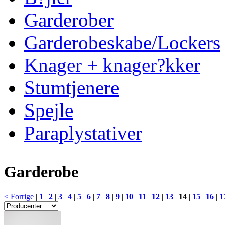
Garderober
Garderobeskabe/Lockers
Knager + knager?kker
Stumtjenere
Spejle
Paraplystativer
Garderobe
< Forrige
|
1
|
2
|
3
|
4
|
5
|
6
|
7
|
8
|
9
|
10
|
11
|
12
|
13
|
14
|
15
|
16
|
1