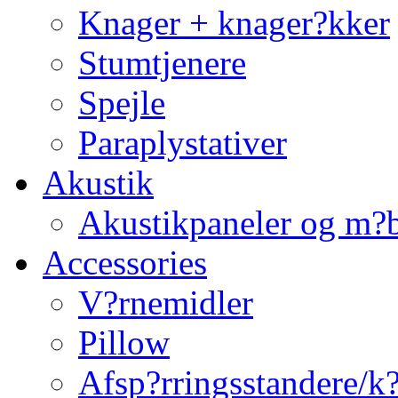
Knager + knager?kker
Stumtjenere
Spejle
Paraplystativer
Akustik
Akustikpaneler og m?b
Accessories
V?rnemidler
Pillow
Afsp?rringsstandere/