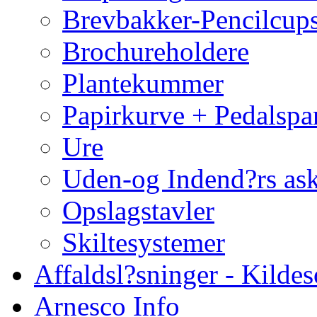
Brevbakker-Pencilcup
Brochureholdere
Plantekummer
Papirkurve + Pedalspa
Ure
Uden-og Indend?rs as
Opslagstavler
Skiltesystemer
Affaldsl?sninger - Kildes
Arnesco Info