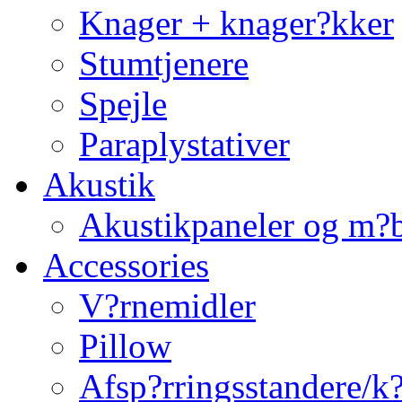
Knager + knager?kker
Stumtjenere
Spejle
Paraplystativer
Akustik
Akustikpaneler og m?b
Accessories
V?rnemidler
Pillow
Afsp?rringsstandere/