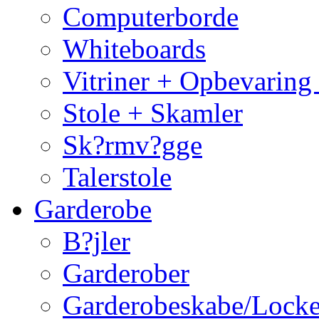
Computerborde
Whiteboards
Vitriner + Opbevaring
Stole + Skamler
Sk?rmv?gge
Talerstole
Garderobe
B?jler
Garderober
Garderobeskabe/Locke