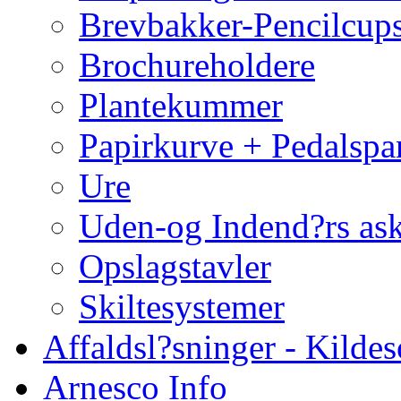
Brevbakker-Pencilcup
Brochureholdere
Plantekummer
Papirkurve + Pedalspa
Ure
Uden-og Indend?rs as
Opslagstavler
Skiltesystemer
Affaldsl?sninger - Kildes
Arnesco Info