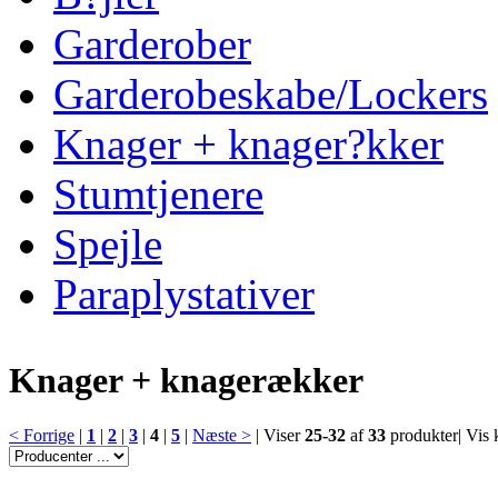
Garderober
Garderobeskabe/Lockers
Knager + knager?kker
Stumtjenere
Spejle
Paraplystativer
Knager + knagerækker
< Forrige
|
1
|
2
|
3
|
4
|
5
|
Næste >
|
Viser
25-32
af
33
produkter
|
Vis 