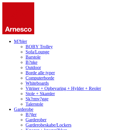
M?bler
BOBY Trolley
Sofa/Lounge
Barstole
B?nke
Outdoor
Borde alle typer
Computerborde
Whiteboards
Vitriner + Opbevaring + Hylder + Reoler
Stole + Skamler
Sk?rmv?gge
Talerstole
Garderobe
B?jler
Garderober
Garderobeskabe/Lockers