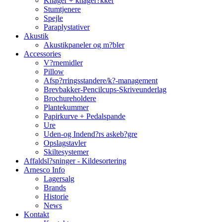
Knager + knager?kker
Stumtjenere
Spejle
Paraplystativer
Akustik
Akustikpaneler og m?bler
Accessories
V?rnemidler
Pillow
Afsp?rringsstandere/k?-management
Brevbakker-Pencilcups-Skriveunderlag
Brochureholdere
Plantekummer
Papirkurve + Pedalspande
Ure
Uden-og Indend?rs askeb?gre
Opslagstavler
Skiltesystemer
Affaldsl?sninger - Kildesortering
Arnesco Info
Lagersalg
Brands
Historie
News
Kontakt