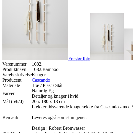
Forstør foto
Varenummer
1082.
Produktnavn
1082.Bamboo
Varebeskrivelse
Knager
Producent
Cascando
Materiale
Træ / Plast / Stål
Naturlig Eg
Farver
Detaljer og knager i hvid
Mål (b/h/d)
20 x 180 x 13 cm
Lækker tidsvarende knagerække fra Cascando - med 5 
Bemærk
Leveres også som stumtjener.
Design : Robert Bronwasser