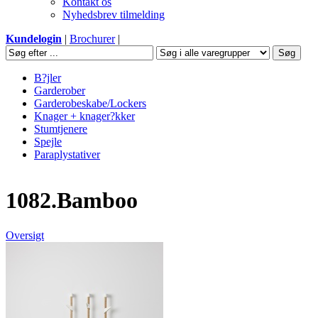
Kontakt os
Nyhedsbrev tilmelding
Kundelogin
|
Brochurer
|
B?jler
Garderober
Garderobeskabe/Lockers
Knager + knager?kker
Stumtjenere
Spejle
Paraplystativer
1082.Bamboo
Oversigt