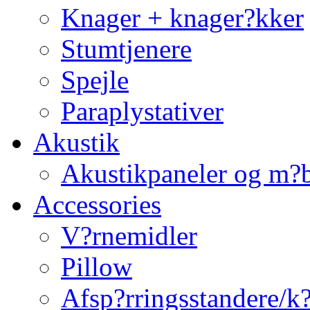
Knager + knager?kker
Stumtjenere
Spejle
Paraplystativer
Akustik
Akustikpaneler og m?b
Accessories
V?rnemidler
Pillow
Afsp?rringsstandere/