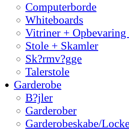
Computerborde
Whiteboards
Vitriner + Opbevaring
Stole + Skamler
Sk?rmv?gge
Talerstole
Garderobe
B?jler
Garderober
Garderobeskabe/Locke