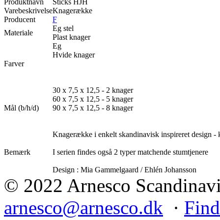
Produktnavn
Sticks HJH
Varebeskrivelse
Knagerække
Producent
F
Eg stel
Materiale
Plast knager
Eg
Hvide knager
Farver
30 x 7,5 x 12,5 - 2 knager
60 x 7,5 x 12,5 - 5 knager
Mål (b/h/d)
90 x 7,5 x 12,5 - 8 knager
Knagerække i enkelt skandinavisk inspireret design - k
Bemærk
I serien findes også 2 typer matchende stumtjenere
Design : Mia Gammelgaard / Ehlén Johansson
© 2022 Arnesco Scandinavia
arnesco@arnesco.dk
·
Find