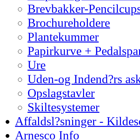
Brevbakker-Pencilcup
Brochureholdere
Plantekummer
Papirkurve + Pedalspa
Ure
Uden-og Indend?rs as
Opslagstavler
Skiltesystemer
Affaldsl?sninger - Kildes
Arnesco Info