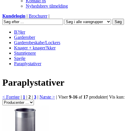
Kontakt os
Nyhedsbrev tilmelding
Kundelogin
|
Brochurer
|
B?jler
Garderober
Garderobeskabe/Lockers
Knager + knager?kker
Stumtjenere
Spejle
Paraplystativer
Paraplystativer
< Forrige
|
1
|
2
|
3
|
Næste >
|
Viser
9-16
af
17
produkter
|
Vis kun: