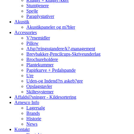
Knager + knager?kker
Stumtjenere
Spejle
Paraplystativer
Akustik
Akustikpaneler og m?bler
Accessories
V?rnemidler
Pillow
Afsp?rringsstandere/k?-management
Brevbakker-Pencilcups-Skriveunderlag
Brochureholdere
Plantekummer
Papirkurve + Pedalspande
Ure
Uden-og Indend?rs askeb?gre
Opslagstavler
Skiltesystemer
Affaldsl?sninger - Kildesortering
Arnesco Info
Lagersalg
Brands
Historie
News
Kontakt