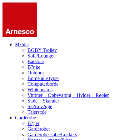
M?bler
BOBY Trolley
Sofa/Lounge
Barstole
B?nke
Outdoor
Borde alle typer
Computerborde
Whiteboards
Vitriner + Opbevaring + Hylder + Reoler
Stole + Skamler
Sk?rmv?gge
Talerstole
Garderobe
B?jler
Garderober
Garderobeskabe/Lockers