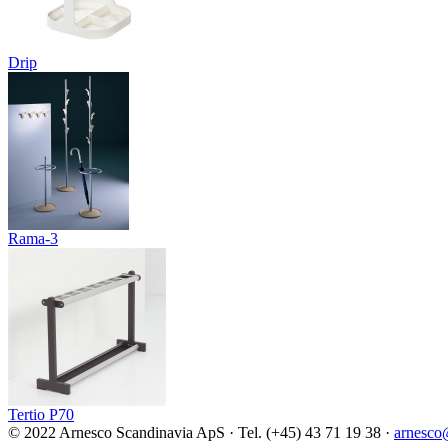
Drip
Rama-3
Tertio P70
© 2022 Arnesco Scandinavia ApS · Tel. (+45) 43 71 19 38 ·
arnesco