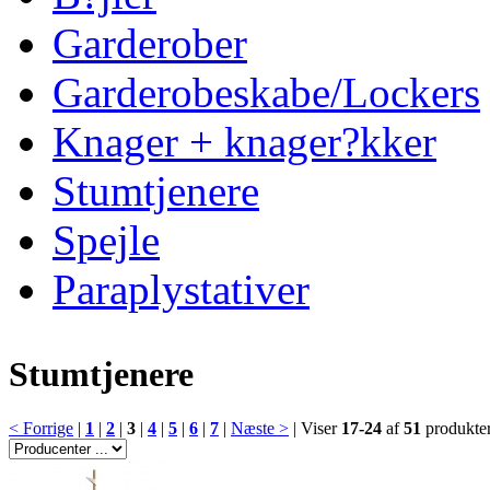
Garderober
Garderobeskabe/Lockers
Knager + knager?kker
Stumtjenere
Spejle
Paraplystativer
Stumtjenere
< Forrige
|
1
|
2
|
3
|
4
|
5
|
6
|
7
|
Næste >
|
Viser
17-24
af
51
produkte