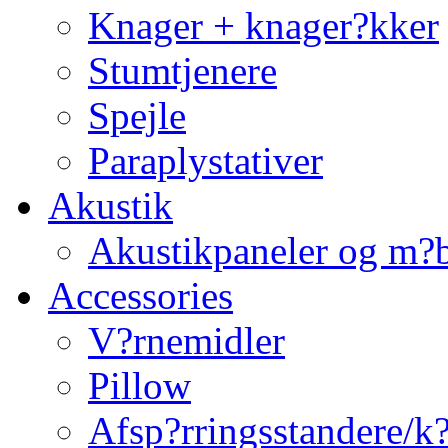
Knager + knager?kker
Stumtjenere
Spejle
Paraplystativer
Akustik
Akustikpaneler og m?b
Accessories
V?rnemidler
Pillow
Afsp?rringsstandere/