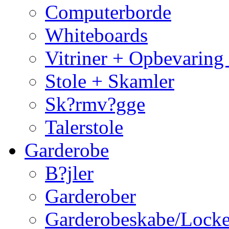
Computerborde
Whiteboards
Vitriner + Opbevaring
Stole + Skamler
Sk?rmv?gge
Talerstole
Garderobe
B?jler
Garderober
Garderobeskabe/Locke