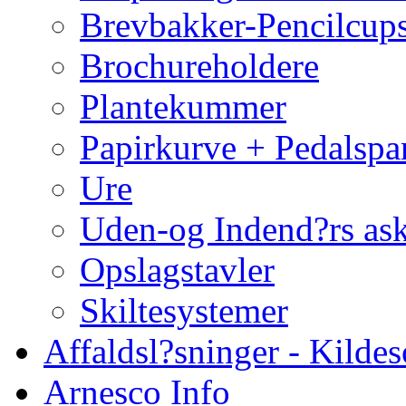
Brevbakker-Pencilcup
Brochureholdere
Plantekummer
Papirkurve + Pedalspa
Ure
Uden-og Indend?rs as
Opslagstavler
Skiltesystemer
Affaldsl?sninger - Kildes
Arnesco Info