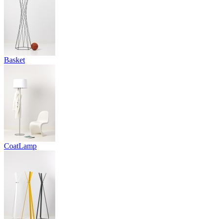
Basket
CoatLamp