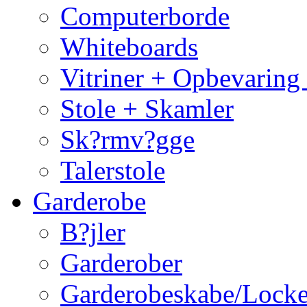
Computerborde
Whiteboards
Vitriner + Opbevaring
Stole + Skamler
Sk?rmv?gge
Talerstole
Garderobe
B?jler
Garderober
Garderobeskabe/Locke