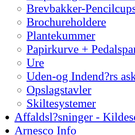
Brevbakker-Pencilcup
Brochureholdere
Plantekummer
Papirkurve + Pedalspa
Ure
Uden-og Indend?rs as
Opslagstavler
Skiltesystemer
Affaldsl?sninger - Kildes
Arnesco Info