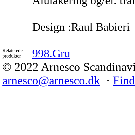
Alulakering og/el. tr
Design :Raul Babieri
998.Gru
Relaterede
produkter
© 2022 Arnesco Scandinavia
arnesco@arnesco.dk
·
Find