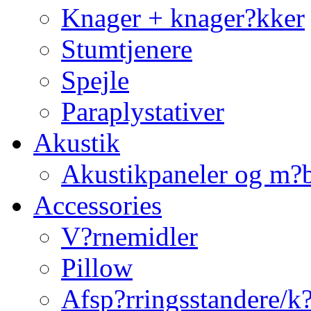
Knager + knager?kker
Stumtjenere
Spejle
Paraplystativer
Akustik
Akustikpaneler og m?b
Accessories
V?rnemidler
Pillow
Afsp?rringsstandere/