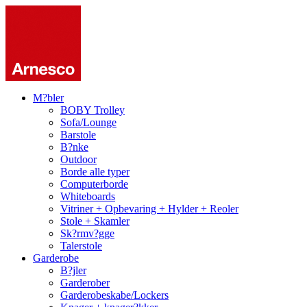
M?bler
BOBY Trolley
Sofa/Lounge
Barstole
B?nke
Outdoor
Borde alle typer
Computerborde
Whiteboards
Vitriner + Opbevaring + Hylder + Reoler
Stole + Skamler
Sk?rmv?gge
Talerstole
Garderobe
B?jler
Garderober
Garderobeskabe/Lockers