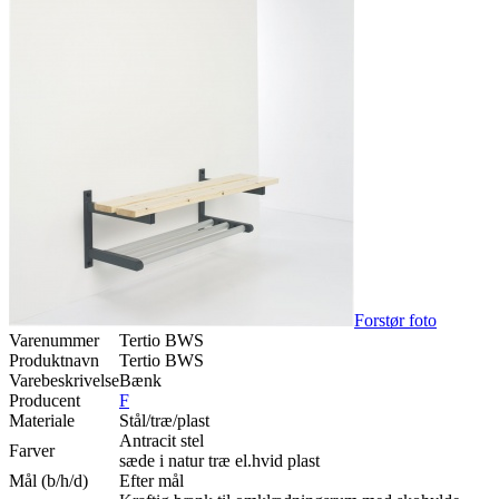
Forstør foto
Varenummer
Tertio BWS
Produktnavn
Tertio BWS
Varebeskrivelse
Bænk
Producent
F
Materiale
Stål/træ/plast
Antracit stel
Farver
sæde i natur træ el.hvid plast
Mål (b/h/d)
Efter mål