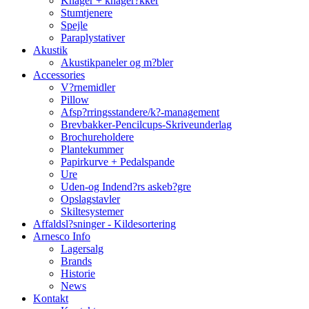
Knager + knager?kker
Stumtjenere
Spejle
Paraplystativer
Akustik
Akustikpaneler og m?bler
Accessories
V?rnemidler
Pillow
Afsp?rringsstandere/k?-management
Brevbakker-Pencilcups-Skriveunderlag
Brochureholdere
Plantekummer
Papirkurve + Pedalspande
Ure
Uden-og Indend?rs askeb?gre
Opslagstavler
Skiltesystemer
Affaldsl?sninger - Kildesortering
Arnesco Info
Lagersalg
Brands
Historie
News
Kontakt