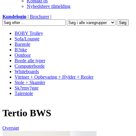
Kontakt os
Nyhedsbrev tilmelding
Kundelogin
|
Brochurer
|
BOBY Trolley
Sofa/Lounge
Barstole
B?nke
Outdoor
Borde alle typer
Computerborde
Whiteboards
Vitriner + Opbevaring + Hylder + Reoler
Stole + Skamler
Sk?rmv?gge
Talerstole
Tertio BWS
Oversigt