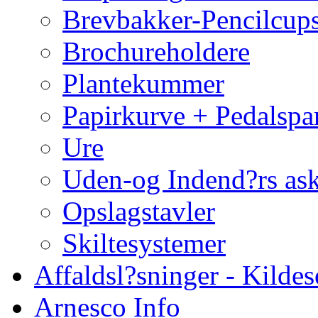
Brevbakker-Pencilcup
Brochureholdere
Plantekummer
Papirkurve + Pedalspa
Ure
Uden-og Indend?rs as
Opslagstavler
Skiltesystemer
Affaldsl?sninger - Kildes
Arnesco Info