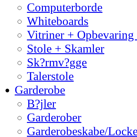
Computerborde
Whiteboards
Vitriner + Opbevaring
Stole + Skamler
Sk?rmv?gge
Talerstole
Garderobe
B?jler
Garderober
Garderobeskabe/Locke