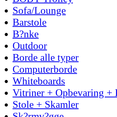
Sofa/Lounge
Barstole
B?nke
Outdoor
Borde alle typer
Computerborde
Whiteboards
Vitriner + Opbevaring + 
Stole + Skamler
Sk?rmv?gge