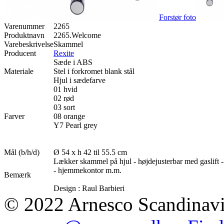
Forstør foto
Varenummer
2265
Produktnavn
2265.Welcome
Varebeskrivelse
Skammel
Producent
Rexite
Sæde i ABS
Materiale
Stel i forkromet blank stål
Hjul i sædefarve
01 hvid
02 rød
03 sort
Farver
08 orange
Y7 Pearl grey
Mål (b/h/d)
Ø 54 x h 42 til 55.5 cm
Lækker skammel på hjul - højdejusterbar med gaslift - s
- hjemmekontor m.m.
Bemærk
Design : Raul Barbieri
© 2022 Arnesco Scandinavia