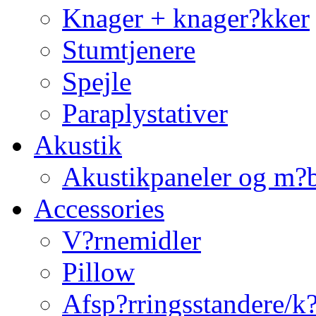
Knager + knager?kker
Stumtjenere
Spejle
Paraplystativer
Akustik
Akustikpaneler og m?b
Accessories
V?rnemidler
Pillow
Afsp?rringsstandere/