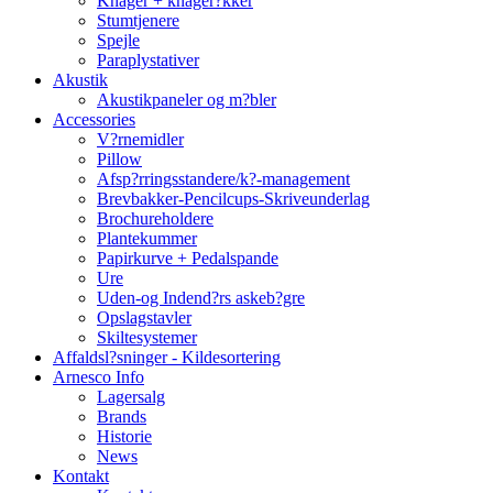
Knager + knager?kker
Stumtjenere
Spejle
Paraplystativer
Akustik
Akustikpaneler og m?bler
Accessories
V?rnemidler
Pillow
Afsp?rringsstandere/k?-management
Brevbakker-Pencilcups-Skriveunderlag
Brochureholdere
Plantekummer
Papirkurve + Pedalspande
Ure
Uden-og Indend?rs askeb?gre
Opslagstavler
Skiltesystemer
Affaldsl?sninger - Kildesortering
Arnesco Info
Lagersalg
Brands
Historie
News
Kontakt