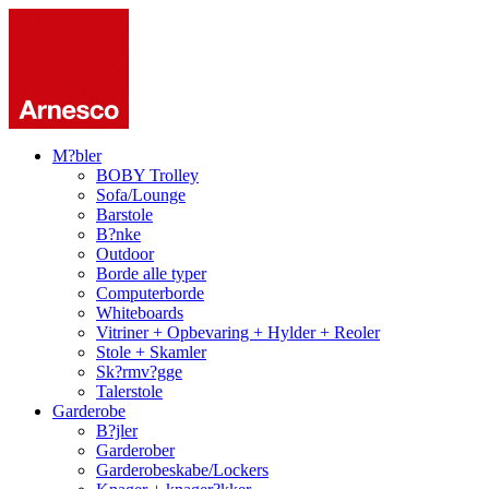
M?bler
BOBY Trolley
Sofa/Lounge
Barstole
B?nke
Outdoor
Borde alle typer
Computerborde
Whiteboards
Vitriner + Opbevaring + Hylder + Reoler
Stole + Skamler
Sk?rmv?gge
Talerstole
Garderobe
B?jler
Garderober
Garderobeskabe/Lockers