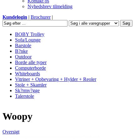
Kontakt os
Nyhedsbrev tilmelding
Kundelogin
|
Brochurer
|
BOBY Trolley
Sofa/Lounge
Barstole
B?nke
Outdoor
Borde alle typer
Computerborde
Whiteboards
Vitriner + Opbevaring + Hylder + Reoler
Stole + Skamler
Sk?rmv?gge
Talerstole
Woopy
Oversigt