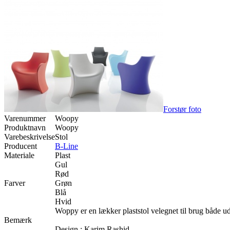
Forstør foto
Varenummer
Woopy
Produktnavn
Woopy
Varebeskrivelse
Stol
Producent
B-Line
Materiale
Plast
Gul
Rød
Farver
Grøn
Blå
Hvid
Woppy er en lækker plaststol velegnet til brug både u
Bemærk
Design : Karim Rashid