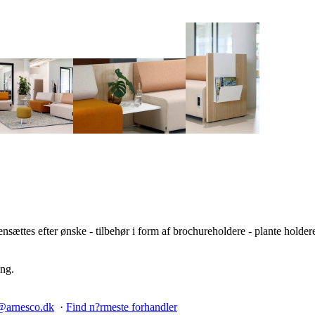
sættes efter ønske - tilbehør i form af brochureholdere - plante holde
ing.
@arnesco.dk
·
Find n?rmeste forhandler