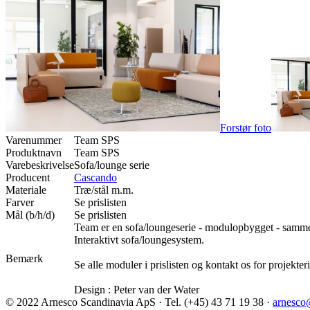
Forstør foto
Varenummer
Team SPS
Produktnavn
Team SPS
Varebeskrivelse
Sofa/lounge serie
Producent
Cascando
Materiale
Træ/stål m.m.
Farver
Se prislisten
Mål (b/h/d)
Se prislisten
Team er en sofa/loungeserie - modulopbygget - sammen
Interaktivt sofa/loungesystem.
Bemærk
Se alle moduler i prislisten og kontakt os for projekter
Design : Peter van der Water
© 2022 Arnesco Scandinavia ApS · Tel. (+45) 43 71 19 38 ·
arnesco