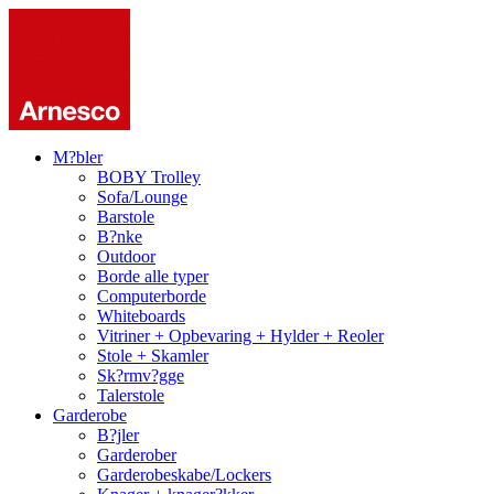
M?bler
BOBY Trolley
Sofa/Lounge
Barstole
B?nke
Outdoor
Borde alle typer
Computerborde
Whiteboards
Vitriner + Opbevaring + Hylder + Reoler
Stole + Skamler
Sk?rmv?gge
Talerstole
Garderobe
B?jler
Garderober
Garderobeskabe/Lockers