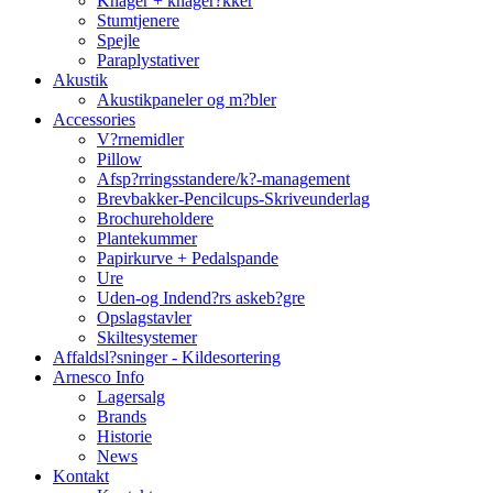
Knager + knager?kker
Stumtjenere
Spejle
Paraplystativer
Akustik
Akustikpaneler og m?bler
Accessories
V?rnemidler
Pillow
Afsp?rringsstandere/k?-management
Brevbakker-Pencilcups-Skriveunderlag
Brochureholdere
Plantekummer
Papirkurve + Pedalspande
Ure
Uden-og Indend?rs askeb?gre
Opslagstavler
Skiltesystemer
Affaldsl?sninger - Kildesortering
Arnesco Info
Lagersalg
Brands
Historie
News
Kontakt