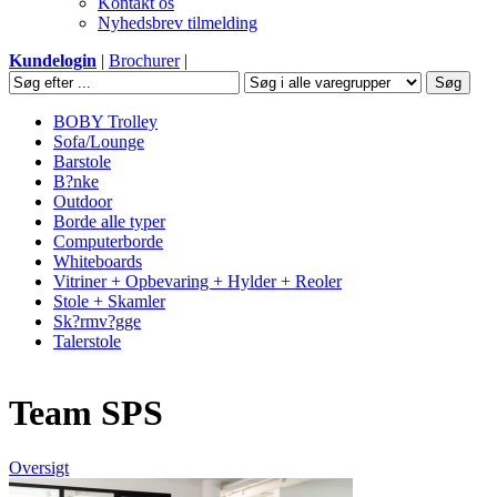
Kontakt os
Nyhedsbrev tilmelding
Kundelogin
|
Brochurer
|
BOBY Trolley
Sofa/Lounge
Barstole
B?nke
Outdoor
Borde alle typer
Computerborde
Whiteboards
Vitriner + Opbevaring + Hylder + Reoler
Stole + Skamler
Sk?rmv?gge
Talerstole
Team SPS
Oversigt