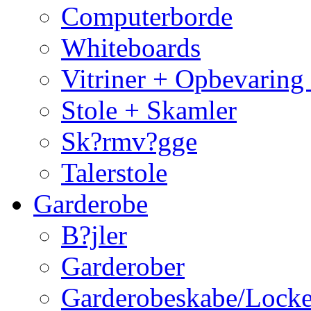
Computerborde
Whiteboards
Vitriner + Opbevaring
Stole + Skamler
Sk?rmv?gge
Talerstole
Garderobe
B?jler
Garderober
Garderobeskabe/Locke