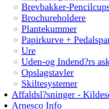
Brevbakker-Pencilcup
Brochureholdere
Plantekummer
Papirkurve + Pedalspa
Ure
Uden-og Indend?rs as
Opslagstavler
Skiltesystemer
Affaldsl?sninger - Kildes
Arnesco Info