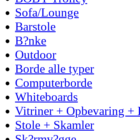
Sofa/Lounge
Barstole
B?nke
Outdoor
Borde alle typer
Computerborde
Whiteboards
Vitriner + Opbevaring + 
Stole + Skamler
Sk?rmv?gge