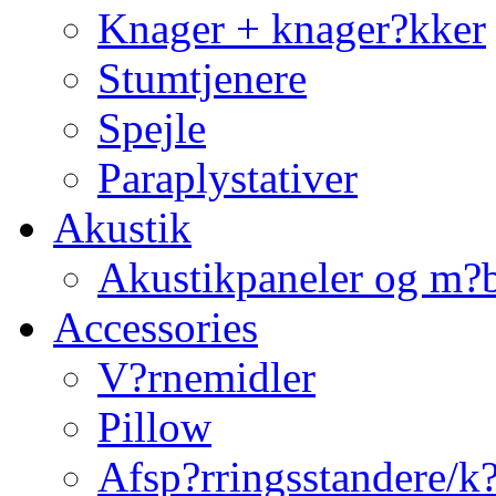
Knager + knager?kker
Stumtjenere
Spejle
Paraplystativer
Akustik
Akustikpaneler og m?b
Accessories
V?rnemidler
Pillow
Afsp?rringsstandere/