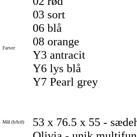
02 rød
03 sort
06 blå
08 orange
Farver
Y3 antracit
Y6 lys blå
Y7 Pearl grey
53 x 76.5 x 55 - sæd
Mål (b/h/d)
Olivia - unik multifun