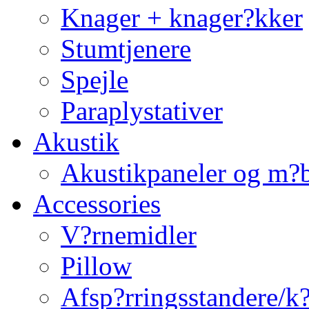
Knager + knager?kker
Stumtjenere
Spejle
Paraplystativer
Akustik
Akustikpaneler og m?b
Accessories
V?rnemidler
Pillow
Afsp?rringsstandere/