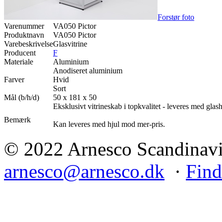
Forstør foto
Varenummer
VA050 Pictor
Produktnavn
VA050 Pictor
Varebeskrivelse
Glasvitrine
Producent
F
Materiale
Aluminium
Anodiseret aluminium
Farver
Hvid
Sort
Mål (b/h/d)
50 x 181 x 50
Eksklusivt vitrineskab i topkvalitet - leveres med glas
Bemærk
Kan leveres med hjul mod mer-pris.
© 2022 Arnesco Scandinavia
arnesco@arnesco.dk
·
Find