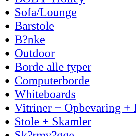
Sofa/Lounge
Barstole
B?nke
Outdoor
Borde alle typer
Computerborde
Whiteboards
Vitriner + Opbevaring + 
Stole + Skamler
Sk?rmv?gge