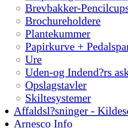
Brevbakker-Pencilcup
Brochureholdere
Plantekummer
Papirkurve + Pedalspa
Ure
Uden-og Indend?rs as
Opslagstavler
Skiltesystemer
Affaldsl?sninger - Kildes
Arnesco Info