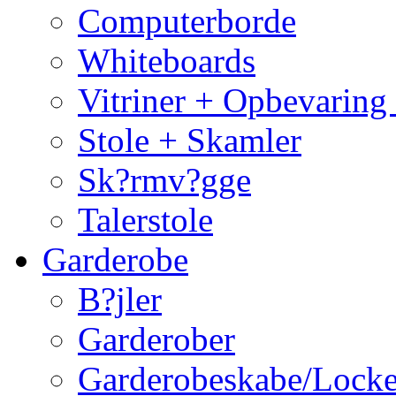
Computerborde
Whiteboards
Vitriner + Opbevaring
Stole + Skamler
Sk?rmv?gge
Talerstole
Garderobe
B?jler
Garderober
Garderobeskabe/Locke