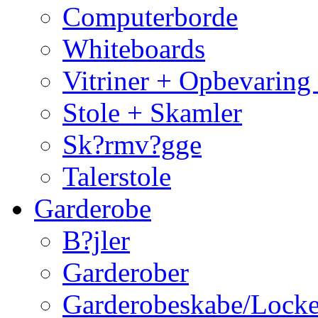
Computerborde
Whiteboards
Vitriner + Opbevaring
Stole + Skamler
Sk?rmv?gge
Talerstole
Garderobe
B?jler
Garderober
Garderobeskabe/Locke