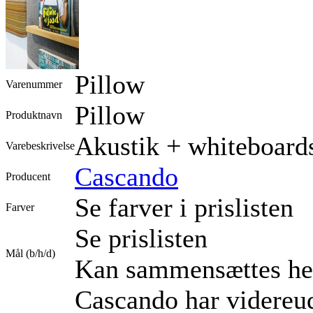
Pillow
Varenummer
Pillow
Produktnavn
Akustik + whiteboar
Varebeskrivelse
Cascando
Producent
Se farver i prislisten
Farver
Se prislisten
Mål (b/h/d)
Kan sammensættes hel
Cascando har videreud