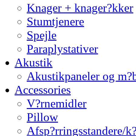
Knager + knager?kker
Stumtjenere
Spejle
Paraplystativer
Akustik
Akustikpaneler og m?b
Accessories
V?rnemidler
Pillow
Afsp?rringsstandere/