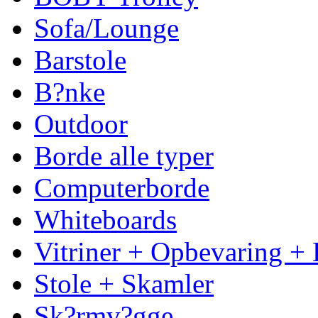
Sofa/Lounge
Barstole
B?nke
Outdoor
Borde alle typer
Computerborde
Whiteboards
Vitriner + Opbevaring + 
Stole + Skamler
Sk?rmv?gge