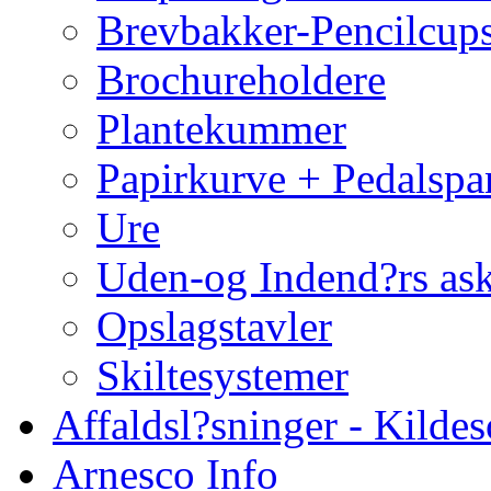
Brevbakker-Pencilcup
Brochureholdere
Plantekummer
Papirkurve + Pedalspa
Ure
Uden-og Indend?rs as
Opslagstavler
Skiltesystemer
Affaldsl?sninger - Kildes
Arnesco Info