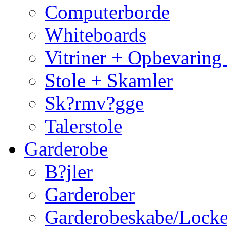
Computerborde
Whiteboards
Vitriner + Opbevaring
Stole + Skamler
Sk?rmv?gge
Talerstole
Garderobe
B?jler
Garderober
Garderobeskabe/Locke