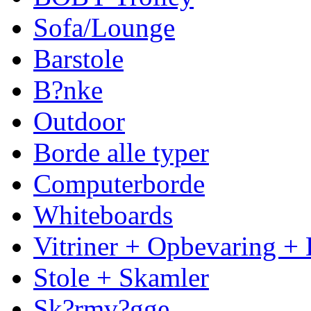
Sofa/Lounge
Barstole
B?nke
Outdoor
Borde alle typer
Computerborde
Whiteboards
Vitriner + Opbevaring + 
Stole + Skamler
Sk?rmv?gge