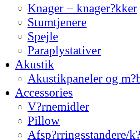
Knager + knager?kker
Stumtjenere
Spejle
Paraplystativer
Akustik
Akustikpaneler og m?b
Accessories
V?rnemidler
Pillow
Afsp?rringsstandere/