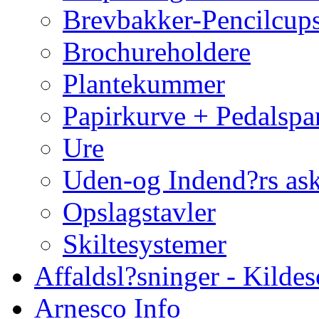
Brevbakker-Pencilcup
Brochureholdere
Plantekummer
Papirkurve + Pedalspa
Ure
Uden-og Indend?rs as
Opslagstavler
Skiltesystemer
Affaldsl?sninger - Kildes
Arnesco Info