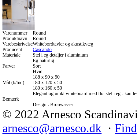
Varenummer
Round
Produktnavn
Round
Varebeskrivelse
Whitebordtavler og akustikvæg
Producent
Cascando
Materiale
Stel i eg detaljer i aluminium
Eg naturlig
Farver
Sort
Hvid
188 x 90 x 50
Mål (b/h/d)
180 x 120 x 50
180 x 160 x 50
Elegant og unikt whiteboard med flot stel i eg - kan l
Bemærk
Design : Bronwasser
© 2022 Arnesco Scandinavia
arnesco@arnesco.dk
·
Find