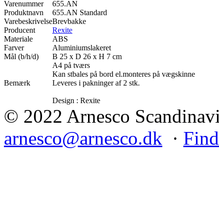
Varenummer
655.AN
Produktnavn
655.AN Standard
Varebeskrivelse
Brevbakke
Producent
Rexite
Materiale
ABS
Farver
Aluminiumslakeret
Mål (b/h/d)
B 25 x D 26 x H 7 cm
A4 på tværs
Kan stbales på bord el.monteres på vægskinne
Bemærk
Leveres i pakninger af 2 stk.
Design : Rexite
© 2022 Arnesco Scandinavia
arnesco@arnesco.dk
·
Find