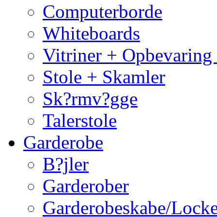
Computerborde
Whiteboards
Vitriner + Opbevaring
Stole + Skamler
Sk?rmv?gge
Talerstole
Garderobe
B?jler
Garderober
Garderobeskabe/Locke