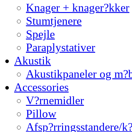
Knager + knager?kker
Stumtjenere
Spejle
Paraplystativer
Akustik
Akustikpaneler og m?b
Accessories
V?rnemidler
Pillow
Afsp?rringsstandere/