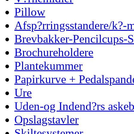
Pillow
Afsp?rringsstandere/k?
Brevbakker-Pencilcups-S
Brochureholdere
Plantekummer
Papirkurve + Pedalspand
Ure
Uden-og Indend?rs askeb
Opslagstavler
Skiltesystemer