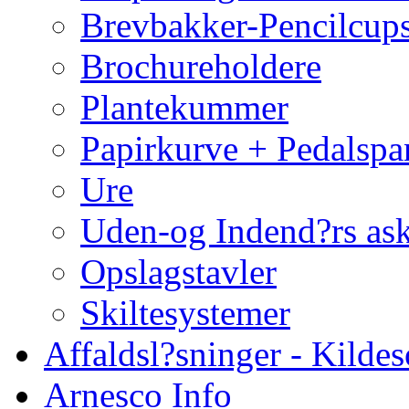
Brevbakker-Pencilcup
Brochureholdere
Plantekummer
Papirkurve + Pedalspa
Ure
Uden-og Indend?rs as
Opslagstavler
Skiltesystemer
Affaldsl?sninger - Kildes
Arnesco Info