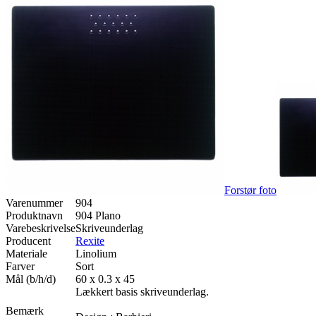
Forstør foto
Varenummer
904
Produktnavn
904 Plano
Varebeskrivelse
Skriveunderlag
Producent
Rexite
Materiale
Linolium
Farver
Sort
Mål (b/h/d)
60 x 0.3 x 45
Lækkert basis skriveunderlag.
Bemærk