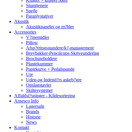
Knager + knager?kker
Stumtjenere
Spejle
Paraplystativer
Akustik
Akustikpaneler og m?bler
Accessories
V?rnemidler
Pillow
Afsp?rringsstandere/k?-management
Brevbakker-Pencilcups-Skriveunderlag
Brochureholdere
Plantekummer
Papirkurve + Pedalspande
Ure
Uden-og Indend?rs askeb?gre
Opslagstavler
Skiltesystemer
Affaldsl?sninger - Kildesortering
Arnesco Info
Lagersalg
Brands
Historie
News
Kontakt