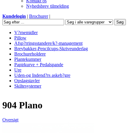
Kontakt os
Nyhedsbrev tilmelding
Kundelogin
|
Brochurer
|
V?rnemidler
Pillow
Afsp?rringsstandere/k?-management
Brevbakker-Pencilcups-Skriveunderlag
Brochureholdere
Plantekummer
Papirkurve + Pedalspande
Ure
Uden-og Indend?rs askeb?gre
Opslagstavler
Skiltesystemer
904 Plano
Oversigt