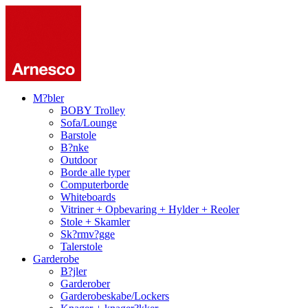
M?bler
BOBY Trolley
Sofa/Lounge
Barstole
B?nke
Outdoor
Borde alle typer
Computerborde
Whiteboards
Vitriner + Opbevaring + Hylder + Reoler
Stole + Skamler
Sk?rmv?gge
Talerstole
Garderobe
B?jler
Garderober
Garderobeskabe/Lockers