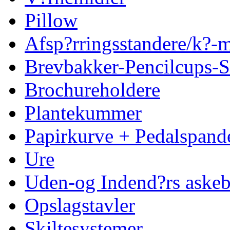
Pillow
Afsp?rringsstandere/k?
Brevbakker-Pencilcups-S
Brochureholdere
Plantekummer
Papirkurve + Pedalspand
Ure
Uden-og Indend?rs askeb
Opslagstavler
Skiltesystemer