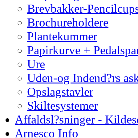
Brevbakker-Pencilcup
Brochureholdere
Plantekummer
Papirkurve + Pedalspa
Ure
Uden-og Indend?rs as
Opslagstavler
Skiltesystemer
Affaldsl?sninger - Kildes
Arnesco Info