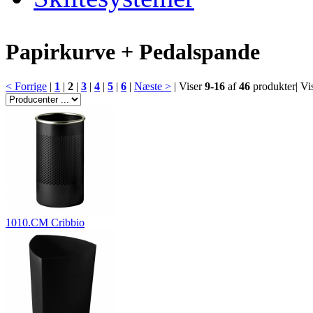
Papirkurve + Pedalspande
< Forrige
|
1
|
2
|
3
|
4
|
5
|
6
|
Næste >
|
Viser
9-16
af
46
produkter
|
Vis
1010.CM Cribbio