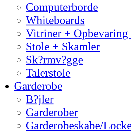
Computerborde
Whiteboards
Vitriner + Opbevaring
Stole + Skamler
Sk?rmv?gge
Talerstole
Garderobe
B?jler
Garderober
Garderobeskabe/Locke