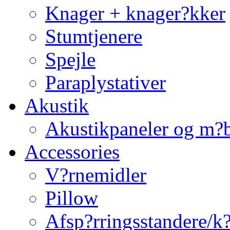
Knager + knager?kker
Stumtjenere
Spejle
Paraplystativer
Akustik
Akustikpaneler og m?b
Accessories
V?rnemidler
Pillow
Afsp?rringsstandere/