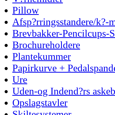
Pillow
Afsp?rringsstandere/k?
Brevbakker-Pencilcups-S
Brochureholdere
Plantekummer
Papirkurve + Pedalspand
Ure
Uden-og Indend?rs askeb
Opslagstavler
Skiltesystemer