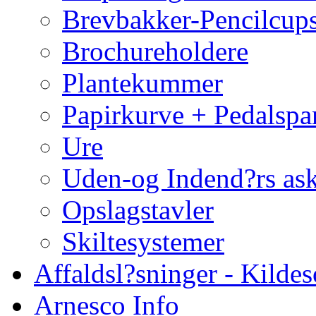
Brevbakker-Pencilcup
Brochureholdere
Plantekummer
Papirkurve + Pedalspa
Ure
Uden-og Indend?rs as
Opslagstavler
Skiltesystemer
Affaldsl?sninger - Kildes
Arnesco Info