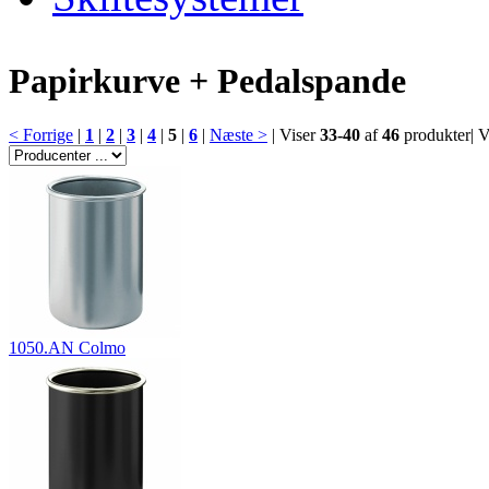
Papirkurve + Pedalspande
< Forrige
|
1
|
2
|
3
|
4
|
5
|
6
|
Næste >
|
Viser
33-40
af
46
produkter
|
V
1050.AN Colmo