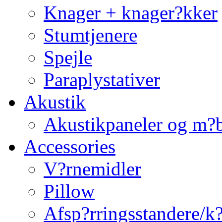
Knager + knager?kker
Stumtjenere
Spejle
Paraplystativer
Akustik
Akustikpaneler og m?b
Accessories
V?rnemidler
Pillow
Afsp?rringsstandere/