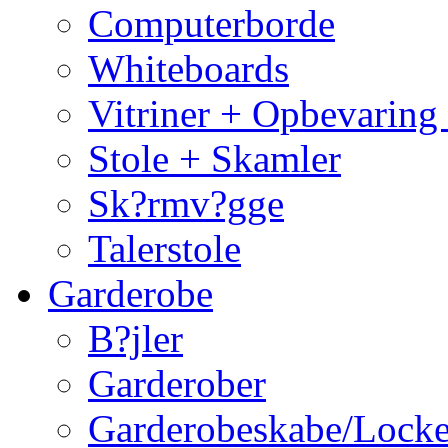
Computerborde
Whiteboards
Vitriner + Opbevaring
Stole + Skamler
Sk?rmv?gge
Talerstole
Garderobe
B?jler
Garderober
Garderobeskabe/Locke