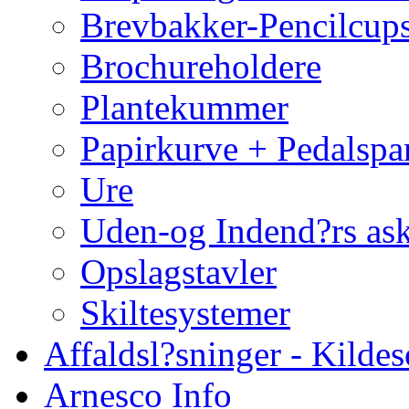
Brevbakker-Pencilcup
Brochureholdere
Plantekummer
Papirkurve + Pedalspa
Ure
Uden-og Indend?rs as
Opslagstavler
Skiltesystemer
Affaldsl?sninger - Kildes
Arnesco Info