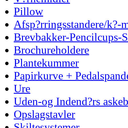
Pillow
Afsp?rringsstandere/k?
Brevbakker-Pencilcups-S
Brochureholdere
Plantekummer
Papirkurve + Pedalspand
Ure
Uden-og Indend?rs askeb
Opslagstavler
Skiltesystemer