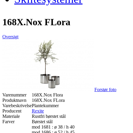
168X.Nox FLora
Oversigt
Forstør foto
Varenummer
168X.Nox Flora
Produktnavn
168X.Nox FLora
Varebeskrivelse
Plantekummer
Producent
Rexite
Materiale
Rustfri børstet stål
Farver
Børstet stål
mod 1681 : ø 38 / h 40
mod 1686 : ø 52 / h 45