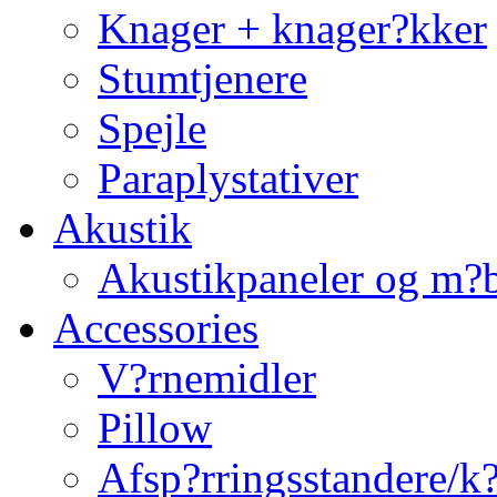
Knager + knager?kker
Stumtjenere
Spejle
Paraplystativer
Akustik
Akustikpaneler og m?b
Accessories
V?rnemidler
Pillow
Afsp?rringsstandere/