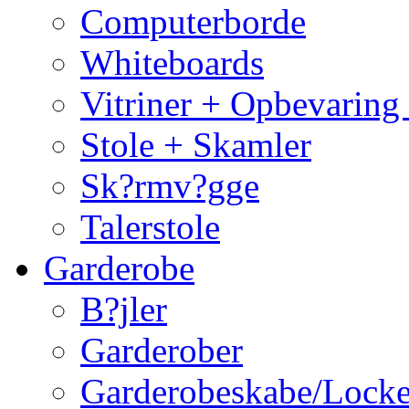
Computerborde
Whiteboards
Vitriner + Opbevaring
Stole + Skamler
Sk?rmv?gge
Talerstole
Garderobe
B?jler
Garderober
Garderobeskabe/Locke