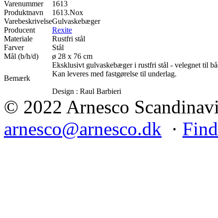
Varenummer
1613
Produktnavn
1613.Nox
Varebeskrivelse
Gulvaskebæger
Producent
Rexite
Materiale
Rustfri stål
Farver
Stål
Mål (b/h/d)
ø 28 x 76 cm
Eksklusivt gulvaskebæger i rustfri stål - velegnet til b
Kan leveres med fastgørelse til underlag.
Bemærk
Design : Raul Barbieri
© 2022 Arnesco Scandinavia
arnesco@arnesco.dk
·
Find