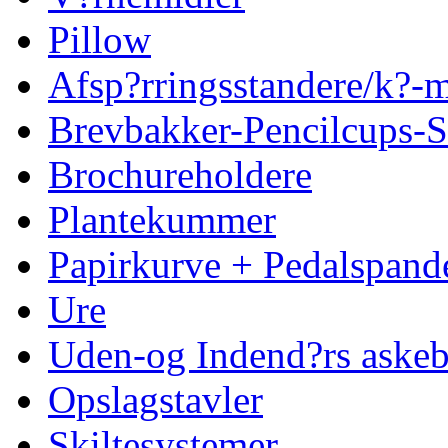
Pillow
Afsp?rringsstandere/k?
Brevbakker-Pencilcups-S
Brochureholdere
Plantekummer
Papirkurve + Pedalspand
Ure
Uden-og Indend?rs askeb
Opslagstavler
Skiltesystemer