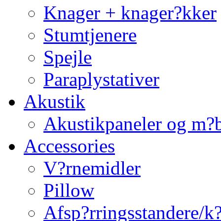
Knager + knager?kker
Stumtjenere
Spejle
Paraplystativer
Akustik
Akustikpaneler og m?b
Accessories
V?rnemidler
Pillow
Afsp?rringsstandere/