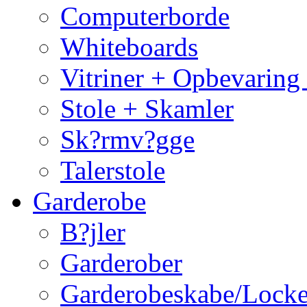
Computerborde
Whiteboards
Vitriner + Opbevaring
Stole + Skamler
Sk?rmv?gge
Talerstole
Garderobe
B?jler
Garderober
Garderobeskabe/Locke