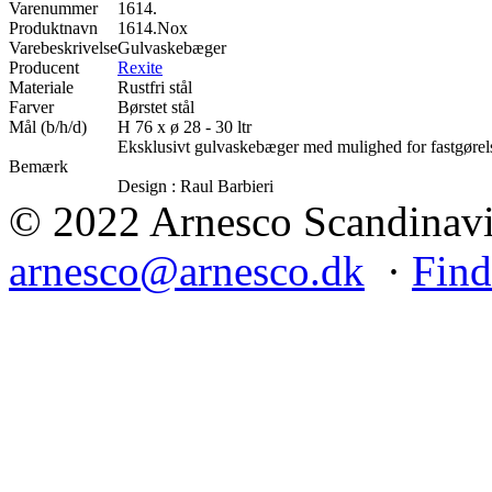
Varenummer
1614.
Produktnavn
1614.Nox
Varebeskrivelse
Gulvaskebæger
Producent
Rexite
Materiale
Rustfri stål
Farver
Børstet stål
Mål (b/h/d)
H 76 x ø 28 - 30 ltr
Eksklusivt gulvaskebæger med mulighed for fastgørels
Bemærk
Design : Raul Barbieri
© 2022 Arnesco Scandinavia
arnesco@arnesco.dk
·
Find