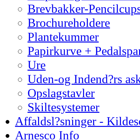
Brevbakker-Pencilcup
Brochureholdere
Plantekummer
Papirkurve + Pedalspa
Ure
Uden-og Indend?rs as
Opslagstavler
Skiltesystemer
Affaldsl?sninger - Kildes
Arnesco Info