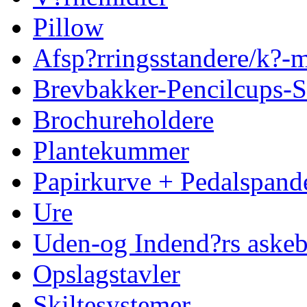
Pillow
Afsp?rringsstandere/k?
Brevbakker-Pencilcups-S
Brochureholdere
Plantekummer
Papirkurve + Pedalspand
Ure
Uden-og Indend?rs askeb
Opslagstavler
Skiltesystemer