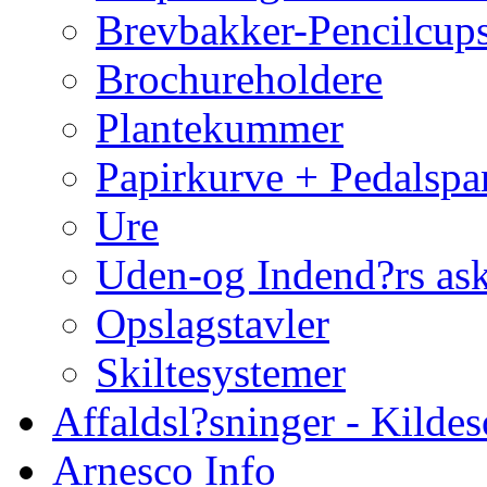
Brevbakker-Pencilcup
Brochureholdere
Plantekummer
Papirkurve + Pedalspa
Ure
Uden-og Indend?rs as
Opslagstavler
Skiltesystemer
Affaldsl?sninger - Kildes
Arnesco Info