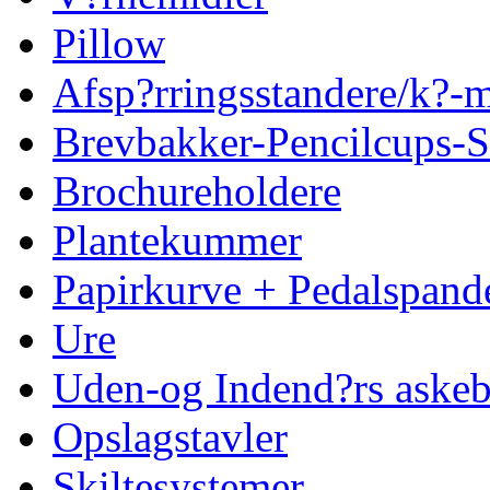
Pillow
Afsp?rringsstandere/k?
Brevbakker-Pencilcups-S
Brochureholdere
Plantekummer
Papirkurve + Pedalspand
Ure
Uden-og Indend?rs askeb
Opslagstavler
Skiltesystemer