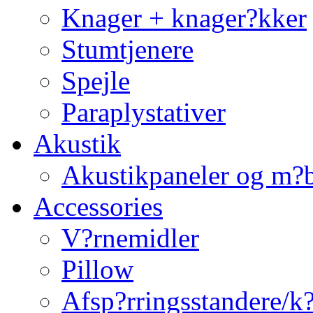
Knager + knager?kker
Stumtjenere
Spejle
Paraplystativer
Akustik
Akustikpaneler og m?b
Accessories
V?rnemidler
Pillow
Afsp?rringsstandere/