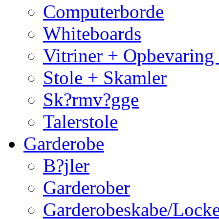
Computerborde
Whiteboards
Vitriner + Opbevaring
Stole + Skamler
Sk?rmv?gge
Talerstole
Garderobe
B?jler
Garderober
Garderobeskabe/Locke