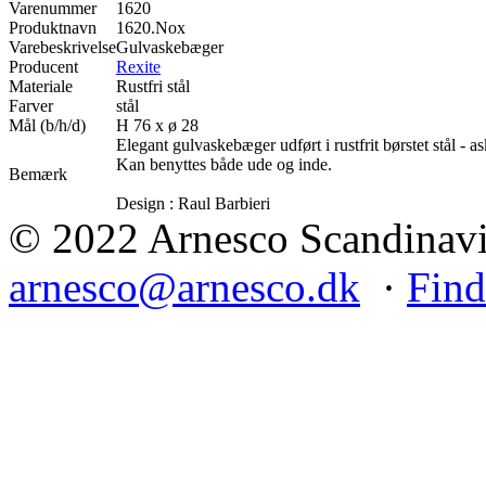
Varenummer
1620
Produktnavn
1620.Nox
Varebeskrivelse
Gulvaskebæger
Producent
Rexite
Materiale
Rustfri stål
Farver
stål
Mål (b/h/d)
H 76 x ø 28
Elegant gulvaskebæger udført i rustfrit børstet stål - 
Kan benyttes både ude og inde.
Bemærk
Design : Raul Barbieri
© 2022 Arnesco Scandinavia
arnesco@arnesco.dk
·
Find