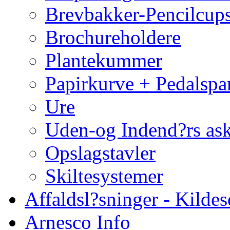
Brevbakker-Pencilcup
Brochureholdere
Plantekummer
Papirkurve + Pedalspa
Ure
Uden-og Indend?rs as
Opslagstavler
Skiltesystemer
Affaldsl?sninger - Kildes
Arnesco Info