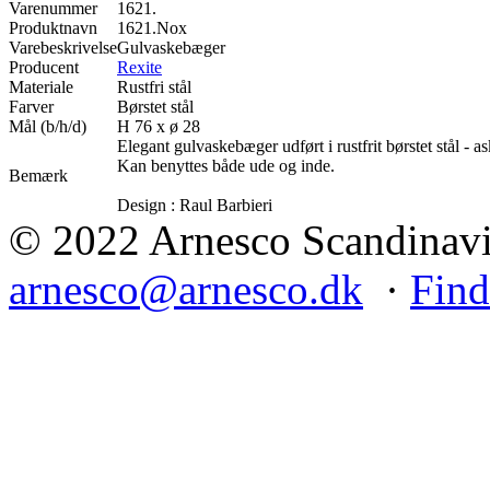
Varenummer
1621.
Produktnavn
1621.Nox
Varebeskrivelse
Gulvaskebæger
Producent
Rexite
Materiale
Rustfri stål
Farver
Børstet stål
Mål (b/h/d)
H 76 x ø 28
Elegant gulvaskebæger udført i rustfrit børstet stål - 
Kan benyttes både ude og inde.
Bemærk
Design : Raul Barbieri
© 2022 Arnesco Scandinavia
arnesco@arnesco.dk
·
Find