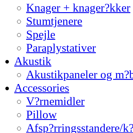
Knager + knager?kker
Stumtjenere
Spejle
Paraplystativer
Akustik
Akustikpaneler og m?b
Accessories
V?rnemidler
Pillow
Afsp?rringsstandere/