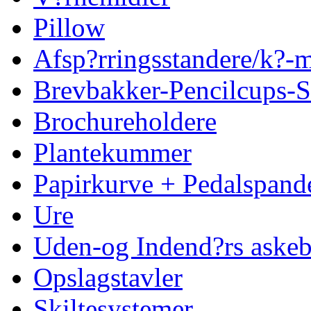
Pillow
Afsp?rringsstandere/k?
Brevbakker-Pencilcups-S
Brochureholdere
Plantekummer
Papirkurve + Pedalspand
Ure
Uden-og Indend?rs askeb
Opslagstavler
Skiltesystemer