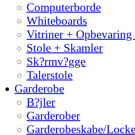
Computerborde
Whiteboards
Vitriner + Opbevaring
Stole + Skamler
Sk?rmv?gge
Talerstole
Garderobe
B?jler
Garderober
Garderobeskabe/Locke