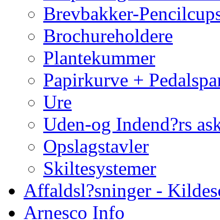
Brevbakker-Pencilcup
Brochureholdere
Plantekummer
Papirkurve + Pedalspa
Ure
Uden-og Indend?rs as
Opslagstavler
Skiltesystemer
Affaldsl?sninger - Kildes
Arnesco Info