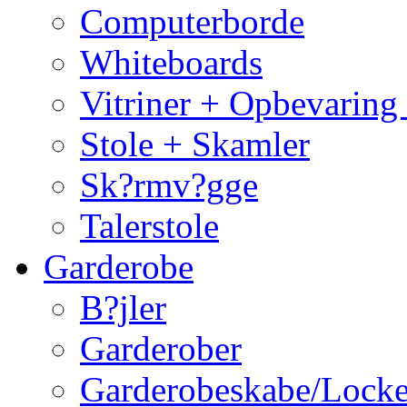
Computerborde
Whiteboards
Vitriner + Opbevaring
Stole + Skamler
Sk?rmv?gge
Talerstole
Garderobe
B?jler
Garderober
Garderobeskabe/Locke