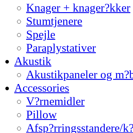
Knager + knager?kker
Stumtjenere
Spejle
Paraplystativer
Akustik
Akustikpaneler og m?b
Accessories
V?rnemidler
Pillow
Afsp?rringsstandere/