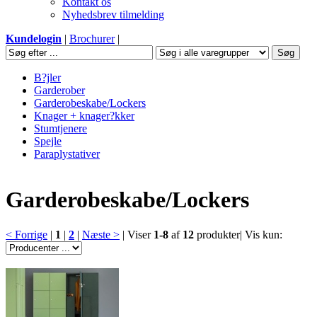
Kontakt os
Nyhedsbrev tilmelding
Kundelogin
|
Brochurer
|
B?jler
Garderober
Garderobeskabe/Lockers
Knager + knager?kker
Stumtjenere
Spejle
Paraplystativer
Garderobeskabe/Lockers
< Forrige
|
1
|
2
|
Næste >
|
Viser
1-8
af
12
produkter
|
Vis kun: