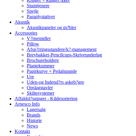
Knager + knager?kker
Stumtjenere
Spejle
Paraplystativer
Akustik
Akustikpaneler og m?bler
Accessories
V?rnemidler
Pillow
Afsp?rringsstandere/k?-management
Brevbakker-Pencilcups-Skriveunderlag
Brochureholdere
Plantekummer
Papirkurve + Pedalspande
Ure
Uden-og Indend?rs askeb?gre
Opslagstavler
Skiltesystemer
Affaldsl?sninger - Kildesortering
Arnesco Info
Lagersalg
Brands
Historie
News
Kontakt