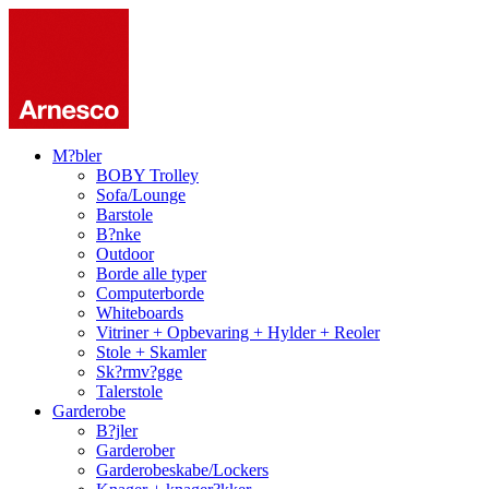
M?bler
BOBY Trolley
Sofa/Lounge
Barstole
B?nke
Outdoor
Borde alle typer
Computerborde
Whiteboards
Vitriner + Opbevaring + Hylder + Reoler
Stole + Skamler
Sk?rmv?gge
Talerstole
Garderobe
B?jler
Garderober
Garderobeskabe/Lockers