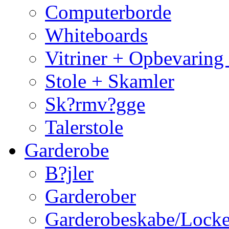
Computerborde
Whiteboards
Vitriner + Opbevaring
Stole + Skamler
Sk?rmv?gge
Talerstole
Garderobe
B?jler
Garderober
Garderobeskabe/Locke