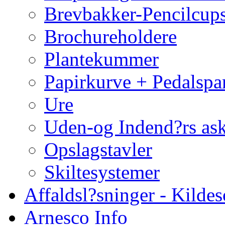
Brevbakker-Pencilcup
Brochureholdere
Plantekummer
Papirkurve + Pedalspa
Ure
Uden-og Indend?rs as
Opslagstavler
Skiltesystemer
Affaldsl?sninger - Kildes
Arnesco Info