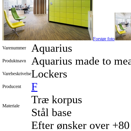
Forstør foto
Aquarius
Varenummer
Aquarius made to mea
Produktnavn
Lockers
Varebeskrivelse
F
Producent
Træ korpus
Materiale
Stål base
Efter ønsker over +80