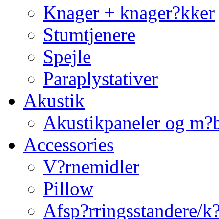
Knager + knager?kker
Stumtjenere
Spejle
Paraplystativer
Akustik
Akustikpaneler og m?b
Accessories
V?rnemidler
Pillow
Afsp?rringsstandere/