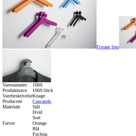
Forstør foto
Varenummer
1069.
Produktnavn
1069.Stick
Varebeskrivelse
Knage
Producent
Cascando
Materiale
Stål
Hvid
Sort
Farver
Orange
Blå
Fuchsia