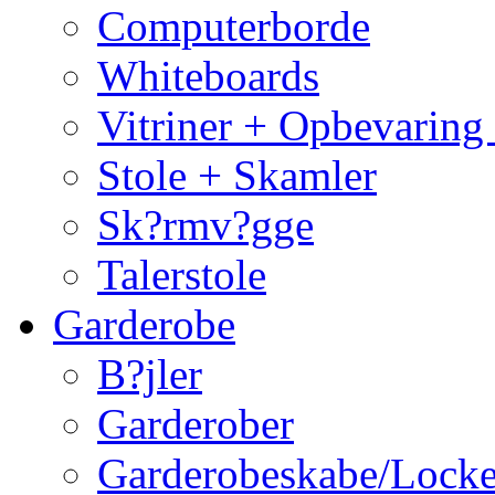
Computerborde
Whiteboards
Vitriner + Opbevaring
Stole + Skamler
Sk?rmv?gge
Talerstole
Garderobe
B?jler
Garderober
Garderobeskabe/Locke