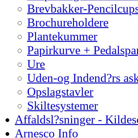
Brevbakker-Pencilcup
Brochureholdere
Plantekummer
Papirkurve + Pedalspa
Ure
Uden-og Indend?rs as
Opslagstavler
Skiltesystemer
Affaldsl?sninger - Kildes
Arnesco Info