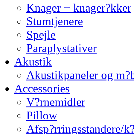
Knager + knager?kker
Stumtjenere
Spejle
Paraplystativer
Akustik
Akustikpaneler og m?b
Accessories
V?rnemidler
Pillow
Afsp?rringsstandere/